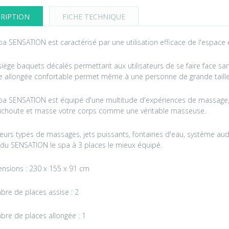
RIPTION
FICHE TECHNIQUE
pa SENSATION est caractérisé par une utilisation efficace de l'espac
siège baquets décalés permettant aux utilisateurs de se faire face sans
e allongée confortable permet même à une personne de grande taill
pa SENSATION est équipé d'une multitude d'expériences de massage,
choute et masse votre corps comme une véritable masseuse.
ieurs types de massages, jets puissants, fontaines d'eau, système aud
 du SENSATION le spa à 3 places le mieux équipé.
nsions : 230 x 155 x 91 cm
re de places assise : 2
re de places allongée : 1