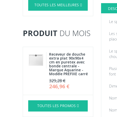
TOUTES LES MEILLEURES
DESC
Le s
PRODUIT
DU MOIS
Les 
plac
Le s
Receveur de douche
chou
extra plat 90x90x4
cm en puretex avec
bonde centrale -
Plus
Marque Aquarine -
Modèle PREFIXE carré
font
329,28 €
246,96 €
Dime
Nomb
TOUTES LES PROMOS
Nomb