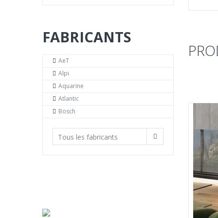
FABRICANTS
PROD
AeT
Alpi
Aquarine
Atlantic
31%
-15%
Bosch
Tous les fabricants
LES
PRODUITS
POUR