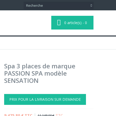
0
article(s)
-
0
Spa 3 places de marque
PASSION SPA modèle
SENSATION
PRIX POUR LA LIVRAISON SUR DEMANDE
9 475,80 €
TTC
TTC
11 148,00 €