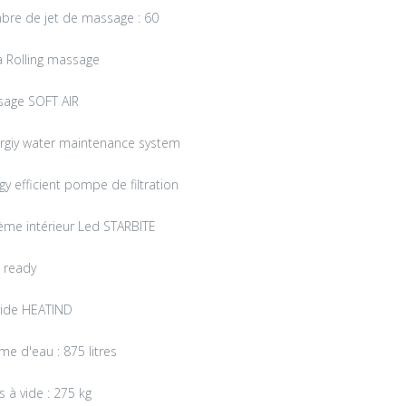
re de jet de massage : 60
 Rolling massage
age SOFT AIR
rgiy water maintenance system
gy efficient pompe de filtration
ème intérieur Led STARBITE
I ready
ide HEATIND
me d'eau : 875 litres
s à vide : 275 kg