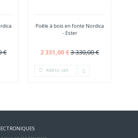
rdica
Poêle à bois en fonte Nordica
- Ester
0 €
2 331,00 €
3 330,00 €
2
Add to cart
LECTRONIQUES