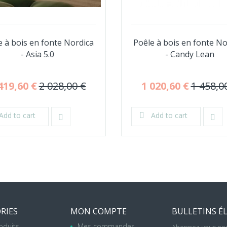
e à bois en fonte Nordica
Poêle à bois en fonte No
- Asia 5.0
- Candy Lean
419,60 €
2 028,00 €
1 020,60 €
1 458,0
Add to cart
Add to cart
RIES
MON COMPTE
BULLETINS É
oduits
Mes commandes