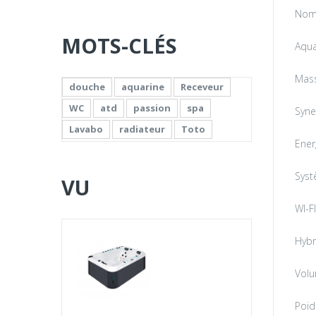
Nomb
MOTS-CLÉS
Aqua
Mass
douche
aquarine
Receveur
WC
atd
passion
spa
Syne
Lavabo
radiateur
Toto
Ener
Syst
VU
WI-F
Hybr
Volu
Poid