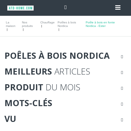
La
Nos
Chauffage
Poêles à bois
Poêle à bois en fonte
maison
produits
Nordica
Nordica - Ester
POÊLES À BOIS NORDICA
MEILLEURS
ARTICLES
PRODUIT
DU MOIS
MOTS-CLÉS
VU