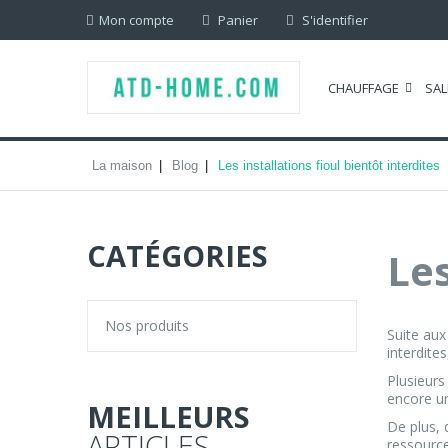
Mon compte
Panier
S'identifier
CHAUFFAGE
SAL
La maison
Blog
Les installations fioul bientôt interdites
CATÉGORIES
Les
Nos produits
Suite aux
interdite
Plusieurs
encore un
MEILLEURS
De plus, 
ARTICLES
ressource