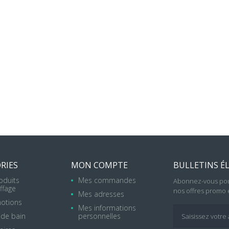
RIES
MON COMPTE
BULLETINS É
oduits
Mes commandes
Abonnez-vous pou
ffage
nos offres promo e
Mes adresses
otions
Mes informations
 de bain
personnelles