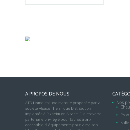
LES
PRODUITS
POUR
VOTRE
MAISON
A PROPOS DE NOUS
CATÉGO
Nos pr
ATD Home est une marque proposée par la
Chau
société Alsace Thermique Distribution
implantée à Rixheim en Alsace. Elle est votre
Prom
partenaire privilégié pour l’achat à prix
Salle
accessible d’
équipements pour la maison