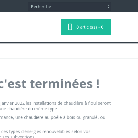
0
article(s)
-
0
 c'est terminées !
vier 2022 les installations de chaudière à fioul seront
r une chaudière du même type.
ormance, une chaudière au poêle à bois ou granulé, ou
 ces types d’énergies renouvelables selon vos
r ses subventions.