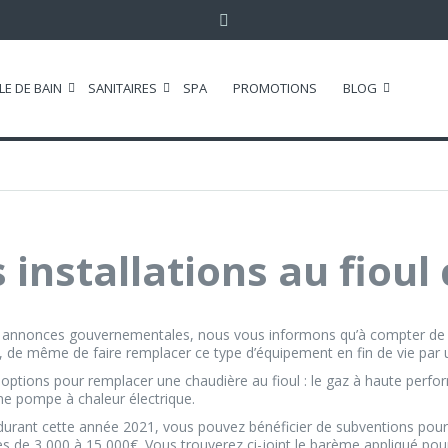
LE DE BAIN
SANITAIRES
SPA
PROMOTIONS
BLOG
 installations au fioul
 annonces gouvernementales, nous vous informons qu’à compter de jan
s, de même de faire remplacer ce type d’équipement en fin de vie pa
 options pour remplacer une chaudière au fioul : le gaz à haute perf
e pompe à chaleur électrique.
durant cette année 2021, vous pouvez bénéficier de subventions pour
s de 3 000 à 15 000€. Vous trouverez ci-joint le barème appliqué pou