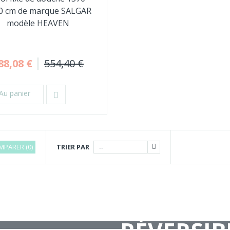
0 cm de marque SALGAR
modèle HEAVEN
88,08 €
554,40 €
Au panier
MPARER (
0
)
TRIER PAR
--
TRAVAUX DE SALL
SHOWROOM CH
SHOWROOM CH
INSTALLATION CL
PLUS DE 15 GRANDES MARQUES À
PLUS DE 15 GRANDES MARQUES À