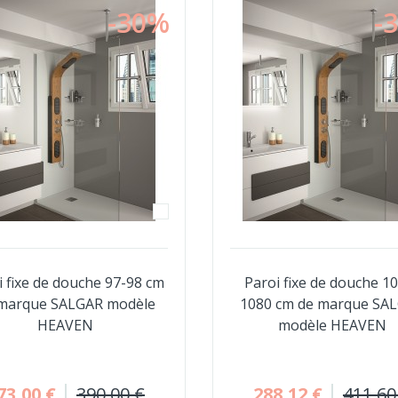
-30%
-
i fixe de douche 97-98 cm
Paroi fixe de douche 1
marque SALGAR modèle
1080 cm de marque SA
HEAVEN
modèle HEAVEN
73,00 €
390,00 €
288,12 €
411,60