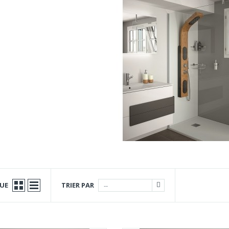
UE
TRIER PAR
--