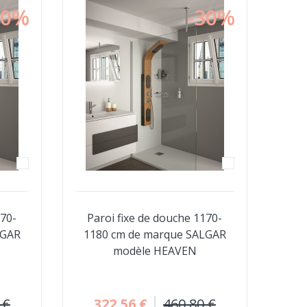
30%
-30%
070-
Paroi fixe de douche 1170-
LGAR
1180 cm de marque SALGAR
modèle HEAVEN
 €
322,56 €
460,80 €