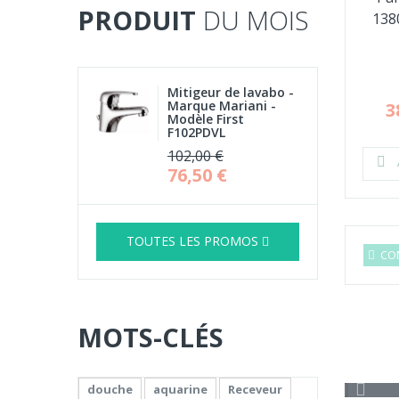
PRODUIT
DU MOIS
138
Mitigeur de lavabo -
Marque Mariani -
3
Modèle First
F102PDVL
102,00 €
76,50 €
TOUTES LES PROMOS
CO
MOTS-CLÉS
douche
aquarine
Receveur