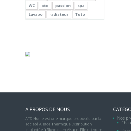
WC
atd
passion
spa
Lavabo
radiateur
Toto
LES
PRODUITS
POUR
VOTRE
MAISON
A PROPOS DE NOUS
CATÉGO
Nos pr
ATD Home est une marque proposée par la
Chau
société Alsace Thermique Distribution
implantée à Rixheim en Alsace. Elle est votre
Prom