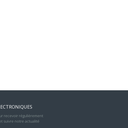
E !
 VOUS FAUT
LECTRONIQUES
r recevoir régulièrement
t suivre notre actualité