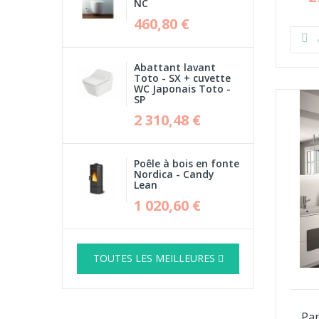
NC
460,80 €
Abattant lavant
Toto - SX + cuvette
WC Japonais Toto -
SP
2 310,48 €
Poêle à bois en fonte
Nordica - Candy
Lean
1 020,60 €
TOUTES LES MEILLEURES
Par