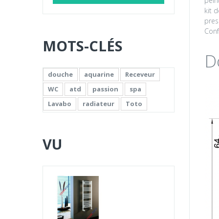
pein
kit d
pres
Conf
MOTS-CLÉS
D
douche
aquarine
Receveur
WC
atd
passion
spa
Lavabo
radiateur
Toto
VU