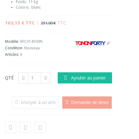
Poids : 11 kg
Coloris : blanc
163,15 €
TTC
TTC
251,00 €
Modèle:
RFC314500N
Condition:
Nouveau
Articles:
9
QTÉ
Ajouter au panier
Envoyer à un ami
Demande de devis