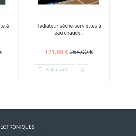
te à
Radiateur sèche-serviettes à
Rad
eau chaude...
€
171,60 €
264,00 €
Add to cart
LECTRONIQUES