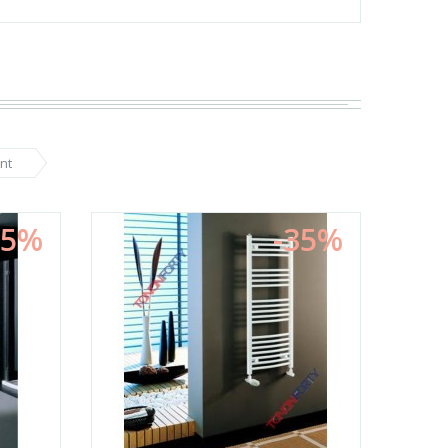
nt
35%
-35%