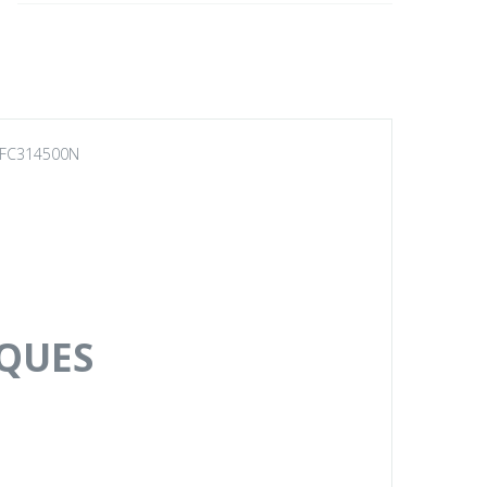
 RFC314500N
IQUES