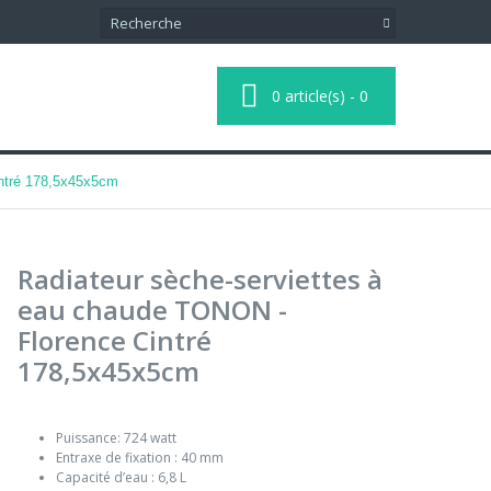
0
article(s)
-
0
intré 178,5x45x5cm
Radiateur sèche-serviettes à
eau chaude TONON -
Florence Cintré
178,5x45x5cm
Puissance: 724 watt
Entraxe de fixation : 40 mm
Capacité d’eau : 6,8 L