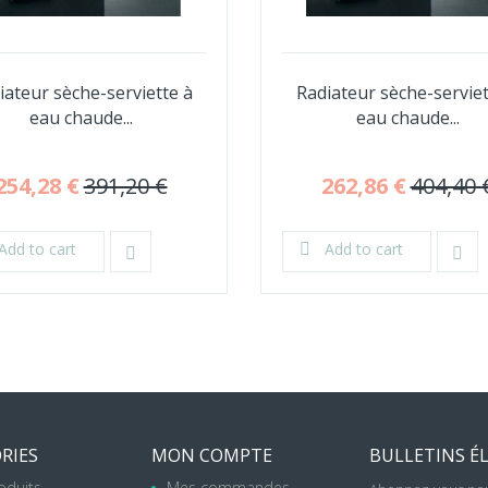
iateur sèche-serviette à
Radiateur sèche-serviet
eau chaude...
eau chaude...
254,28 €
391,20 €
262,86 €
404,40 
Add to cart
Add to cart
RIES
MON COMPTE
BULLETINS É
oduits
Mes commandes