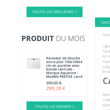
TOUTES LES MEILLEURES
DESC
Sèch
PRODUIT
DU MOIS
Lign
Faci
Kit 
Receveur de douche
Haut
extra plat 100x100x4
cm en puretex avec
Larg
bonde centrale -
Prof
Marque Aquarine -
Modèle PREFIXE carré
C
399,05 €
299,29 €
fabr
coll
tub
TOUTES LES PROMOS