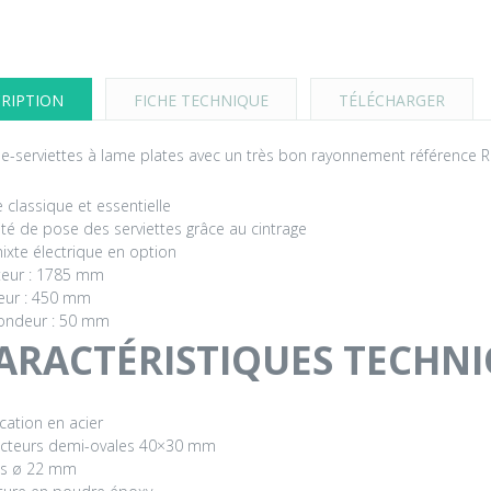
RIPTION
FICHE TECHNIQUE
TÉLÉCHARGER
e-serviettes à lame plates avec un très bon rayonnement référence
e classique et essentielle
lité de pose des serviettes grâce au cintrage
mixte électrique en option
eur : 1785 mm
eur : 450 mm
ondeur : 50 mm
ARACTÉRISTIQUES TECHN
ication en acier
ecteurs demi-ovales 40×30 mm
es ø 22 mm