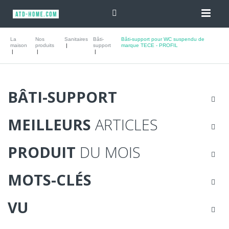
La
Nos
Sanitaires
Bâti-
Bâti-support pour WC suspendu de
maison
produits
support
marque TECE - PROFIL
BÂTI-SUPPORT
MEILLEURS
ARTICLES
PRODUIT
DU MOIS
MOTS-CLÉS
VU