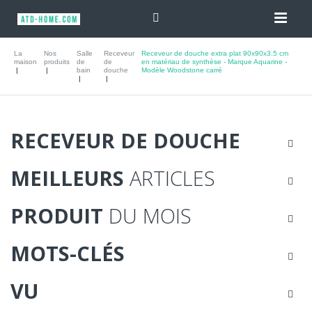
La
Nos
Salle
Receveur
Receveur de douche extra plat 90x90x3.5 cm
maison
produits
de
de
en matériau de synthèse - Marque Aquarine -
bain
douche
Modèle Woodstone carré
RECEVEUR DE DOUCHE
MEILLEURS
ARTICLES
PRODUIT
DU MOIS
MOTS-CLÉS
VU